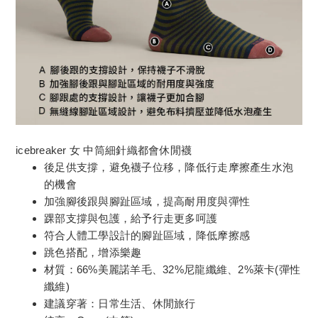
icebreaker 女 中筒細針織都會休閒襪
後足供支撐，避免襪子位移，降低行走摩擦產生水泡
的機會
加強腳後跟與腳趾區域，提高耐用度與彈性
踝部支撐與包護，給予行走更多呵護
符合人體工學設計的腳趾區域，降低摩擦感
跳色搭配，增添樂趣
材質：66%美麗諾羊毛、32%尼龍纖維、2%萊卡(彈性
纖維)
建議穿著：日常生活、休閒旅行