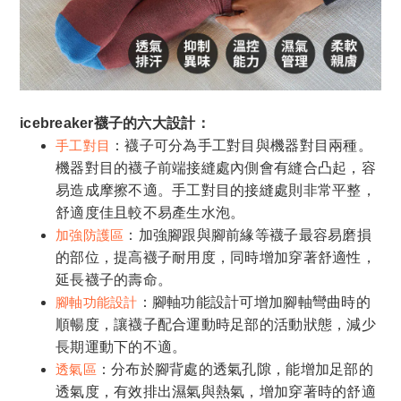
icebreaker襪子的六大設計：
手工對目
：襪子可分為手工對目與機器對目兩種。
機器對目的襪子前端接縫處內側會有縫合凸起，容
易造成摩擦不適。手工對目的接縫處則非常平整，
舒適度佳且較不易產生水泡。
加強防護區
：加強腳跟與腳前緣等襪子最容易磨損
的部位，提高襪子耐用度，同時增加穿著舒適性，
延長襪子的壽命。
腳軸功能設計
：腳軸功能設計可增加腳軸彎曲時的
順暢度，讓襪子配合運動時足部的活動狀態，減少
長期運動下的不適。
透氣區
：分布於腳背處的透氣孔隙，能增加足部的
透氣度，有效排出濕氣與熱氣，增加穿著時的舒適