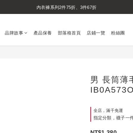
內衣褲系列2件75折、3件67折
內衣褲系列2件75折、3件67折
襪子系列2件75折、3件67折
內衣褲系列2件75折、3件67折
品牌故事
產品保養
部落格首頁
店鋪一覽
粉絲團
男 長筒薄毛
IB0A573O
全店，滿千免運
指定分類，襪子一件
NT$1,380