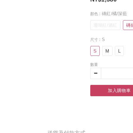
: 磚紅/橘/深藍
顏色
珊瑚紅/酒紅
磚
: S
尺寸
S
M
L
數量
加入購物車