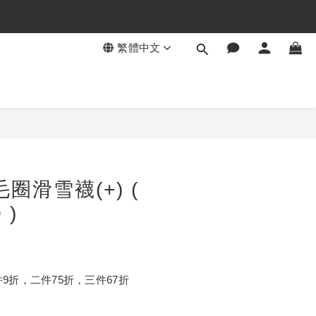
繁體中文
立即購買
圈滑雪襪(+) (
 )
9折，二件75折，三件67折