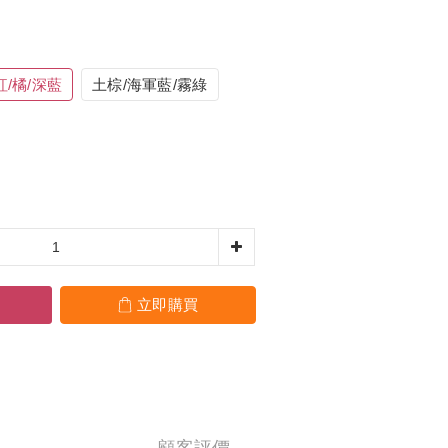
紅/橘/深藍
土棕/海軍藍/霧綠
立即購買