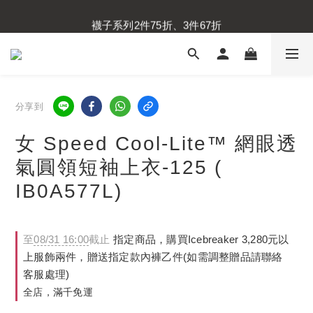
內衣褲系列2件75折、3件67折
襪子系列2件75折、3件67折
內衣褲系列2件75折、3件67折
分享到
女 Speed Cool-Lite™ 網眼透
氣圓領短袖上衣-125 (
IB0A577L)
至
08/31 16:00
截止
指定商品，購買Icebreaker 3,280元以
上服飾兩件，贈送指定款內褲乙件(如需調整贈品請聯絡
客服處理)
全店，滿千免運