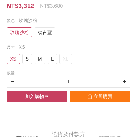
NT$3,312
NT$3,680
: 玫瑰沙粉
顏色
玫瑰沙粉
復古藍
: XS
尺寸
XS
S
M
L
XL
數量
加入購物車
立即購買
送貨及付款方