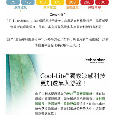
( 註 1 : 此為icebreaker保暖度標示參考，非產品布料重量標示；溫度感受
會因所處環境濕度、風速、本身攝取熱量多寡等因素影響而有不同。
註 2 : 產品布料重量(g/m² ，=每平方公尺布料，所使用的羊毛重量)，請參
考服飾中文品名中的數字呈現。)