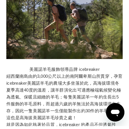
美麗諾羊毛服飾領導品牌 icebreaker
紐西蘭南島由約3,000公尺以上的南阿爾卑斯山所貫穿，孕育
icebreaker美麗諾羊毛的農場大多坐落於此，高海拔環境冬
夏季高達40度的溫差，讓羊群演化出可適應極端氣候變化極
為透氣、保暖且細緻的羊毛；每隻美麗諾羊一年約生長出5
件服飾的羊毛原料，而超過六歲的羊無法於高海拔環境中生
存，因此一隻美麗諾羊一生僅能製作出約30件的羊毛服飾，
這也是高海拔美麗諾羊毛珍貴之處！
立即購買
就是因為如此執著於品質，icebreaker 的產品不但透氣性