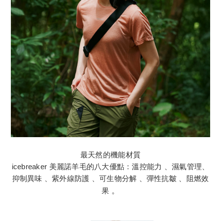
最天然的機能材質
icebreaker 美麗諾羊毛的八大優點：溫控能力 、濕氣管理、
抑制異味 、紫外線防護 、可生物分解 、彈性抗皺 、阻燃效
果
。