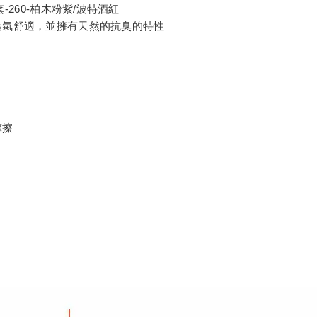
帽外套-260-柏木粉紫/波特酒紅
透氣舒適，並擁有天然的抗臭的特性
摩擦