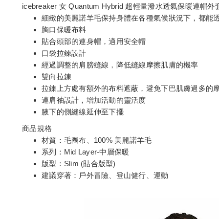
icebreaker 女 Quantum Hybrid 超輕量潑水透氣保暖連
細緻的美麗諾羊毛保持身體在各種氣候狀況下，都能
胸口保暖布料
貼合頭部的連身帽，適用安全帽
口袋拉鍊設計
經過調整的肩膀縫線，降低縫線摩擦肌膚的機率
雙向拉鍊
拉鍊上方處有額外的布料遮蔽，避免下巴肌膚過多的
連肩袖設計，增加活動的靈活度
腋下的側縫線延伸至下擺
商品規格
材質：毛圈布、100% 美麗諾羊毛
系列：Mid Layer-中層保暖
版型：Slim (貼合版型)
建議穿著：戶外冒險、登山健行、運動