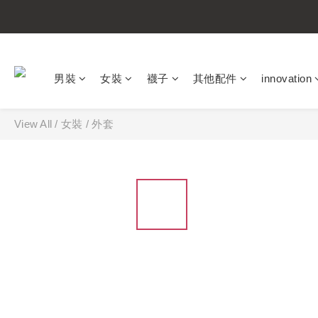
男裝
女裝
襪子
其他配件
innovation
View All
/
女裝
/
外套