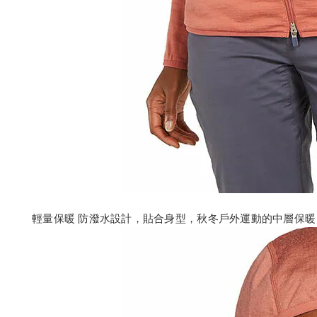
輕量保暖 防潑水設計，貼合身型，秋冬戶外運動的中層保暖