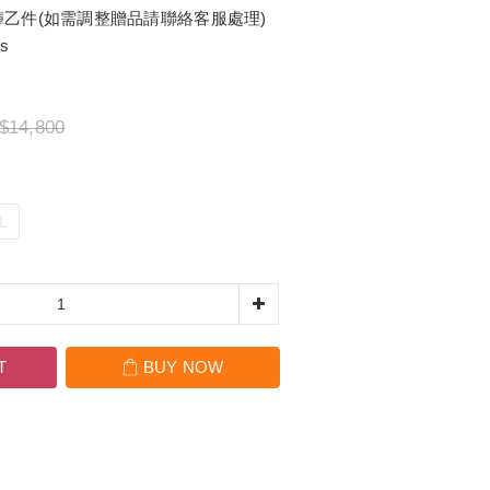
乙件(如需調整贈品請聯絡客服處理)
ts
$14,800
L
T
BUY NOW