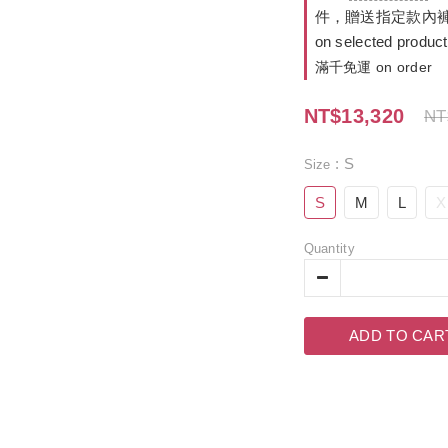
件，贈送指定款內褲
on selected produc
滿千免運 on order
NT$13,320
NT
: S
Size
S
M
L
X
Quantity
ADD TO CAR