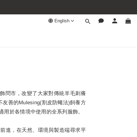
English
r羊毛服飾問市，改變了大家對傳統羊毛刺癢
善的Mulesing(割皮防蠅法)飼養方
適用於各情境中使用的全系列服飾。
目標前進，在天然、環境與製造端尋求平