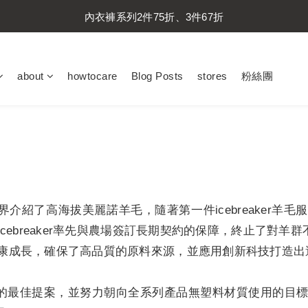
內衣褲系列2件75折、3件67折
內衣褲系列2件75折、3件67折
襪子系列2件75折、3件67折
about
howtocare
Blog Posts
stores
粉絲團
內衣褲系列2件75折、3件67折
er向世界介紹了高海拔美麗諾羊毛，隨著第一件icebreake
breaker率先與農場簽訂長期契約的保障，終止了對羊群不友
康成長，確保了高品質的原料來源，並應用創新科技打造出
每日穿搭的最佳提案，並努力朝向全系列產品無塑料材質使用的