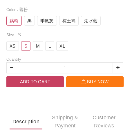
: 藕粉
Color
藕粉
黑
季風灰
棕土褐
湖水藍
: S
Size
XS
S
M
L
XL
Quantity
ADD TO CART
BUY NOW
Shipping &
Customer
Description
Payment
Reviews