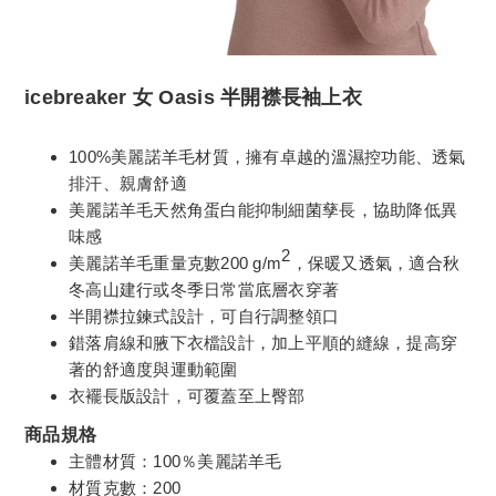
icebreaker 女 Oasis 半開襟長袖上衣
100%美麗諾羊毛材質，擁有卓越的溫濕控功能、透氣
排汗、親膚舒適
美麗諾羊毛天然角蛋白能抑制細菌孳長，協助降低異
味感
2
美麗諾羊毛重量克數200 g/m
，保暖又透氣，適合秋
冬高山建行或冬季日常當底層衣穿著
半開襟拉鍊式設計，可自行調整領口
錯落肩線和腋下衣檔設計，加上平順的縫線，提高穿
著的舒適度與運動範圍
衣襬長版設計，可覆蓋至上臀部
商品規格
主體材質：100％美麗諾羊毛
材質克數：200