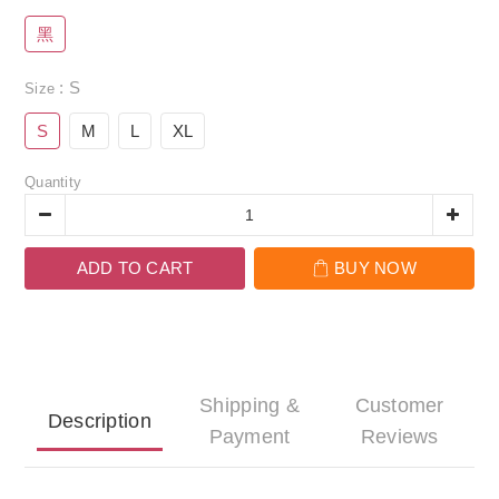
黑
: S
Size
S
M
L
XL
Quantity
ADD TO CART
BUY NOW
Shipping &
Customer
Description
Payment
Reviews