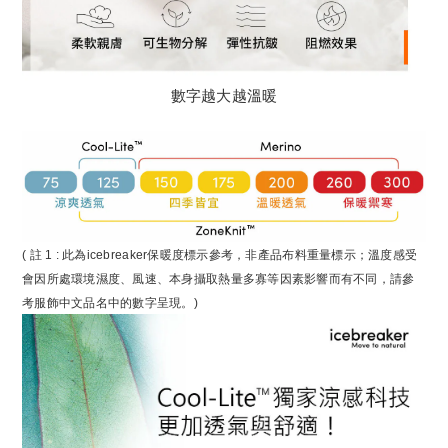
數字越大越溫暖
( 註 1 : 此為icebreaker保暖度標示參考，非產品布料重量標示；溫度感受
會因所處環境濕度、風速、本身攝取熱量多寡等因素影響而有不同，請參
考服飾中文品名中的數字呈現。)