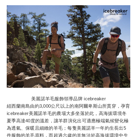
美麗諾羊毛服飾領導品牌 icebreaker
紐西蘭南島由約3,000公尺以上的南阿爾卑斯山所貫穿，孕育
icebreaker美麗諾羊毛的農場大多坐落於此，高海拔環境冬
夏季高達40度的溫差，讓羊群演化出可適應極端氣候變化極
為透氣、保暖且細緻的羊毛；每隻美麗諾羊一年約生長出5
件服飾的羊毛原料，而超過六歲的羊無法於高海拔環境中生