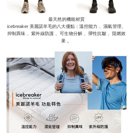
最天然的機能材質
icebreaker 美麗諾羊毛的八大優點：溫控能力 、濕氣管理、
抑制異味 、紫外線防護 、可生物分解 、彈性抗皺 、阻燃效
果
。