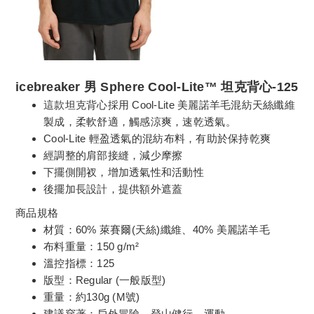
icebreaker 男 Sphere Cool-Lite™ 坦克背心-125
這款坦克背心採用 Cool-Lite 美麗諾羊毛混紡天絲纖維
製成，柔軟舒適，觸感涼爽，速乾透氣。
Cool-Lite 輕盈透氣的混紡布料，有助於保持乾爽
經調整的肩部接縫，減少摩擦
下擺側開衩，增加透氣性和活動性
後擺加長設計，提供額外遮蓋
商品規格
材質：60% 萊賽爾(天絲)纖維、40% 美麗諾羊毛
布料重量：150 g/m²
溫控指標：125
版型：Regular (一般版型)
重量：約130g (M號)
建議穿著：戶外冒險、登山健行、運動