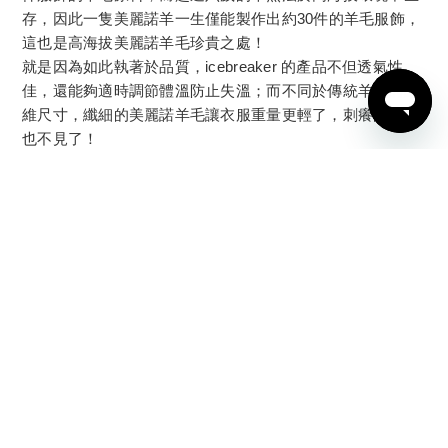
存，因此一隻美麗諾羊一生僅能製作出約30件的羊毛服飾，
這也是高海拔美麗諾羊毛珍貴之處！
就是因為如此執著於品質，icebreaker 的產品不但透氣性
佳，還能夠適時調節體溫防止失溫；而不同於傳統羊毛的纖
維尺寸，纖細的美麗諾羊毛讓衣服重量更輕了，刺癢的感覺
BUY NOW
也不見了！
退換貨政策
|
運送政策
Copyright © 2025 icebreaker