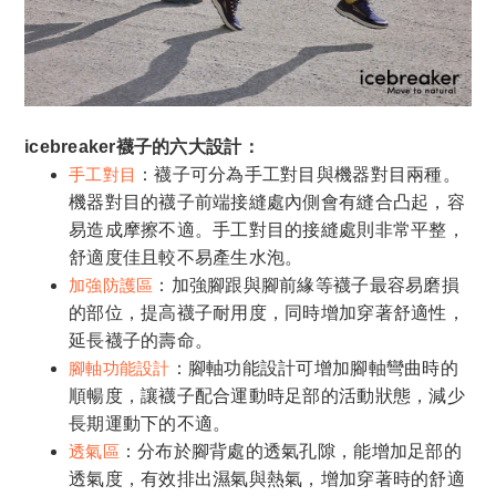
icebreaker襪子的六大設計：
手工對目
：襪子可分為手工對目與機器對目兩種。
機器對目的襪子前端接縫處內側會有縫合凸起，容
易造成摩擦不適。手工對目的接縫處則非常平整，
舒適度佳且較不易產生水泡。
加強防護區
：加強腳跟與腳前緣等襪子最容易磨損
的部位，提高襪子耐用度，同時增加穿著舒適性，
延長襪子的壽命。
腳軸功能設計
：腳軸功能設計可增加腳軸彎曲時的
順暢度，讓襪子配合運動時足部的活動狀態，減少
長期運動下的不適。
透氣區
：分布於腳背處的透氣孔隙，能增加足部的
透氣度，有效排出濕氣與熱氣，增加穿著時的舒適