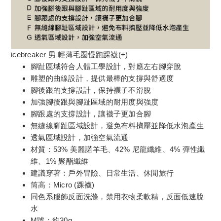
icebreaker 男 輕薄毛圈慢跑踝襪(+)
腳趾區域符合人體工學設計，對應左右腳穿脫
雕塑的曲線設計，提供最棒的支撐與舒適度
腳後跟的支撐設計，保持襪子不滑脫
加強腳後跟與腳趾區域的耐用度與強度
腳跟處的支撐設計，讓襪子更加合腳
無縫線腳趾區域設計，避免布料擠壓並降低水泡產生
透氣區域設計，加強空氣流通
材質：53% 美麗諾羊毛、42% 尼龍纖維、4% 彈性纖
維、1% 聚酯纖維
建議穿著：戶外冒險、日常生活、休閒旅行
筒高：Micro (踝襪)
同色系服飾反面洗滌，禁用衣物柔軟精，反面低速脫
水
M號：約30g