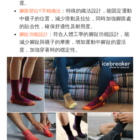
度。
腳跟部位Y字根織法
：特殊的織法設計，能固定運動
中襪子的位置，減少滑動及拉扯，同時加強腳跟處
的貼合性，確保舒適性及耐用度。
腳趾功能設計
：符合人體工學的腳趾功能設計，能
減少腳趾與襪子的摩擦，增加運動中腳趾的靈活
度，加強穿著時的穩定性。