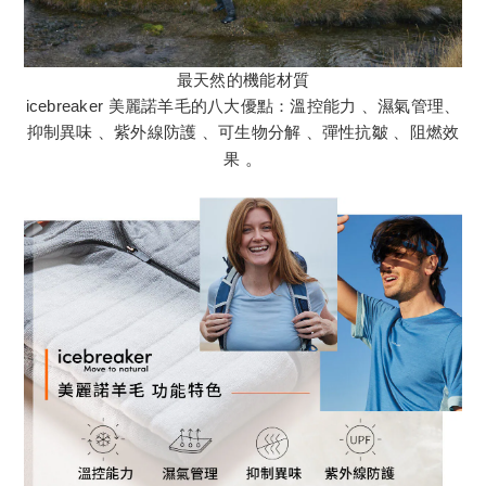
最天然的機能材質
icebreaker 美麗諾羊毛的八大優點：溫控能力 、濕氣管理、
抑制異味 、紫外線防護 、可生物分解 、彈性抗皺 、阻燃效
果
。