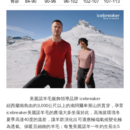
美麗諾羊毛服飾領導品牌 icebreaker
紐西蘭南島由約3,000公尺以上的南阿爾卑斯山所貫穿，孕育
icebreaker美麗諾羊毛的農場大多坐落於此，高海拔環境冬
夏季高達40度的溫差，讓羊群演化出可適應極端氣候變化極
為透氣、保暖且細緻的羊毛；每隻美麗諾羊一年約生長出5