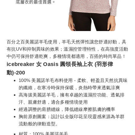
百分之百美麗諾羊毛使用，羊毛天然彈性讓您舒適好動，具
有抗UV和抑制異味的效果；溫濕控管理特性，在高強度活動
中仍可保持舒適乾爽，多種情境都適用，百搭的時尚單品！
icebreaker 女 Oasis 圓領長袖上衣 (羽形律
動)-200
100% 美麗諾羊毛布料使用 - 柔軟、輕盈且天然抗異味
的纖維，在寒冷時保持保暖，炎熱時帶來透氣涼爽
高海拔美麗諾羊毛，擁有卓越的溫濕控功能、透氣排
汗、親膚舒適，適合多種情境使用
經過調整的肩膀縫線，降低縫線摩擦肌膚的機率
胸前原創圖案：設計以全版印花呈現靈感來源為羊群
流動般的律動造型。
材質：100% 美麗諾羊毛