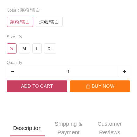
: 藕粉/雪白
Color
藕粉/雪白
深藍/雪白
: S
Size
S
M
L
XL
Quantity
ADD TO CART
BUY NOW
Shipping &
Customer
Description
Payment
Reviews