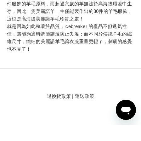
件服飾的羊毛原料，而超過六歲的羊無法於高海拔環境中生
存，因此一隻美麗諾羊一生僅能製作出約30件的羊毛服飾，
這也是高海拔美麗諾羊毛珍貴之處！
就是因為如此執著於品質，icebreaker 的產品不但透氣性
佳，還能夠適時調節體溫防止失溫；而不同於傳統羊毛的纖
維尺寸，纖細的美麗諾羊毛讓衣服重量更輕了，刺癢的感覺
也不見了！
退換貨政策
|
運送政策
BUY NOW
Copyright © 2025 icebreaker