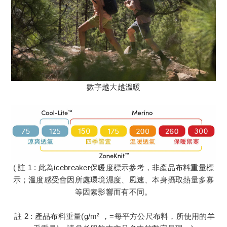
數字越大越溫暖
( 註 1 : 此為icebreaker保暖度標示參考，非產品布料重量標
示；溫度感受會因所處環境濕度、風速、本身攝取熱量多寡
等因素影響而有不同。
註 2 : 產品布料重量(g/m² ，=每平方公尺布料，所使用的羊