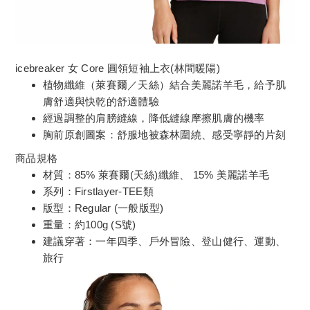
icebreaker 女 Core 圓領短袖上衣(林間暖陽)
植物纖維（萊賽爾／天絲）結合美麗諾羊毛，給予肌
膚舒適與快乾的舒適體驗
經過調整的肩膀縫線，降低縫線摩擦肌膚的機率
胸前原創圖案：舒服地被森林圍繞、感受寧靜的片刻
商品規格
材質：85% 萊賽爾(天絲)纖維、 15% 美麗諾羊毛
系列：Firstlayer-TEE類
版型：Regular (一般版型)
重量：約100g (S號)
建議穿著：一年四季、戶外冒險、登山健行、運動、
旅行