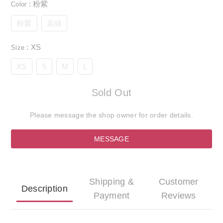
: 粉紫
Color
粉紫
若綠
: XS
Size
XS
S
M
L
Sold Out
Please message the shop owner for order details.
MESSAGE
Shipping &
Customer
Description
Payment
Reviews