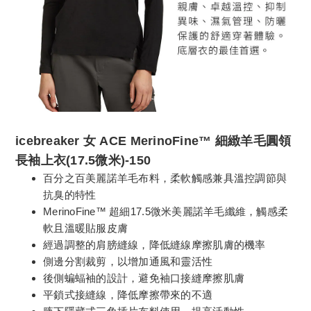
icebreaker 女 ACE MerinoFine™ 細緻羊毛圓領
長袖上衣(17.5微米)-150
百分之百美麗諾羊毛布料，柔軟觸感兼具溫控調節與
抗臭的特性
MerinoFine™ 超細17.5微米美麗諾羊毛纖維，觸感柔
軟且溫暖貼服皮膚
經過調整的肩膀縫線，降低縫線摩擦肌膚的機率
側邊分割裁剪，以增加通風和靈活性
後側蝙蝠袖的設計，避免袖口接縫摩擦肌膚
平鎖式接縫線，降低摩擦帶來的不適