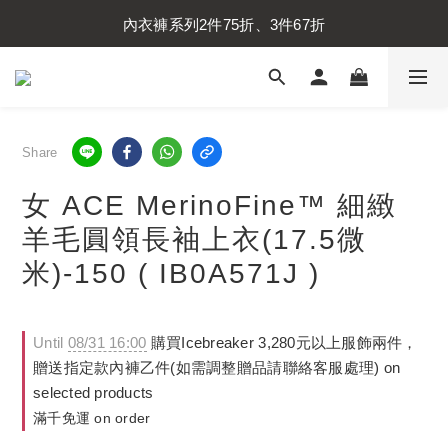
內衣褲系列2件75折、3件67折
內衣褲系列2件75折、3件67折
襪子系列2件75折、3件67折
內衣褲系列2件75折、3件67折
Share
女 ACE MerinoFine™ 細緻
羊毛圓領長袖上衣(17.5微
米)-150 ( IB0A571J )
Until
08/31 16:00
購買Icebreaker 3,280元以上服飾兩件，
贈送指定款內褲乙件(如需調整贈品請聯絡客服處理) on
selected products
滿千免運 on order