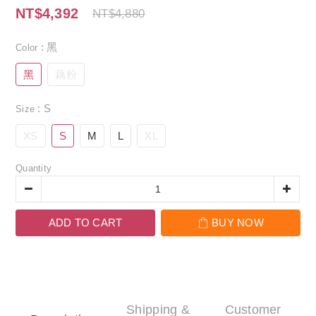
NT$4,392
NT$4,880
: 黑
Color
黑
藕粉
: S
Size
XS
S
M
L
XL
Quantity
ADD TO CART
BUY NOW
Shipping &
Customer