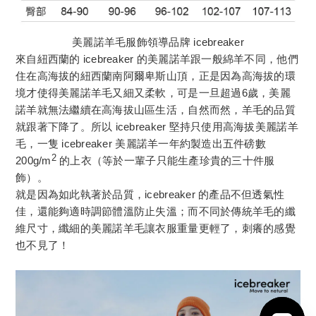
美麗諾羊毛服飾領導品牌 icebreaker
來自紐西蘭的 icebreaker 的美麗諾羊跟一般綿羊不同，他們
住在高海拔的紐西蘭南阿爾卑斯山頂，正是因為高海拔的環
境才使得美麗諾羊毛又細又柔軟，可是一旦超過6歲，美麗
諾羊就無法繼續在高海拔山區生活，自然而然，羊毛的品質
就跟著下降了。所以 icebreaker 堅持只使用高海拔美麗諾羊
毛，一隻 icebreaker 美麗諾羊一年約製造出五件磅數
2
200g/m
的上衣（等於一輩子只能生產珍貴的三十件服
飾）。
就是因為如此執著於品質，icebreaker 的產品不但透氣性
佳，還能夠適時調節體溫防止失溫；而不同於傳統羊毛的纖
維尺寸，纖細的美麗諾羊毛讓衣服重量更輕了，刺癢的感覺
也不見了！