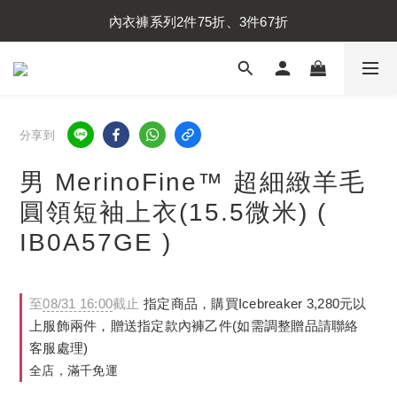
內衣褲系列2件75折、3件67折
內衣褲系列2件75折、3件67折
襪子系列2件75折、3件67折
內衣褲系列2件75折、3件67折
分享到
男 MerinoFine™ 超細緻羊毛
圓領短袖上衣(15.5微米) (
IB0A57GE )
至
08/31 16:00
截止
指定商品，購買Icebreaker 3,280元以
上服飾兩件，贈送指定款內褲乙件(如需調整贈品請聯絡
客服處理)
全店，滿千免運