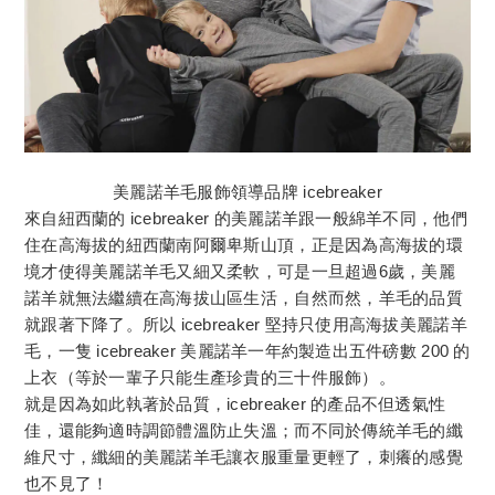
美麗諾羊毛服飾領導品牌 icebreaker
來自紐西蘭的 icebreaker 的美麗諾羊跟一般綿羊不同，他們
住在高海拔的紐西蘭南阿爾卑斯山頂，正是因為高海拔的環
境才使得美麗諾羊毛又細又柔軟，可是一旦超過6歲，美麗
諾羊就無法繼續在高海拔山區生活，自然而然，羊毛的品質
就跟著下降了。所以 icebreaker 堅持只使用高海拔美麗諾羊
毛，一隻 icebreaker 美麗諾羊一年約製造出五件磅數 200 的
上衣（等於一輩子只能生產珍貴的三十件服飾）。
就是因為如此執著於品質，icebreaker 的產品不但透氣性
佳，還能夠適時調節體溫防止失溫；而不同於傳統羊毛的纖
維尺寸，纖細的美麗諾羊毛讓衣服重量更輕了，刺癢的感覺
也不見了！