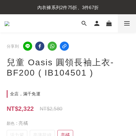
內衣褲系列2件75折、3件67折
襪子系列2件75折、3件67折
內衣褲系列2件75折、3件67折
分享到
兒童 Oasis 圓領長袖上衣-
BF200 ( IB104501 )
全店，滿千免運
NT$2,322
NT$2,580
: 亮橘
顏色
活力紫
亮薄荷綠
亮橘