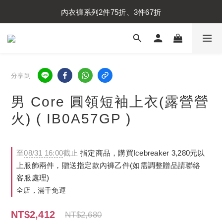
內衣褲系列2件75折、3件67折
內衣褲系列2件75折、3件67折
襪子系列2件75折、3件67折
內衣褲系列2件75折、3件67折
分享到
男 Core 圓領短袖上衣(露營營
火) ( IB0A57GP )
至
08/31 16:00
截止
指定商品，購買Icebreaker 3,280元以
上服飾兩件，贈送指定款內褲乙件(如需調整贈品請聯絡
客服處理)
全店，滿千免運
NT$2,412
NT$2,680