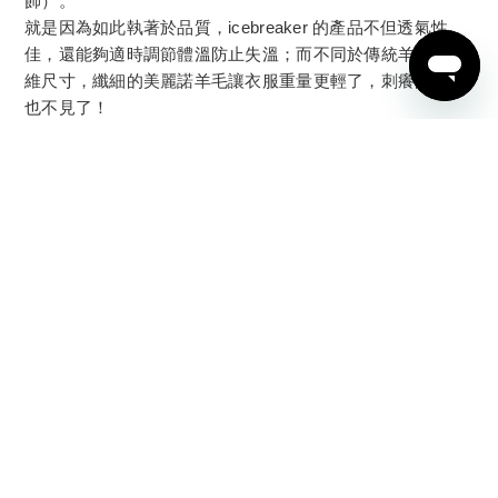
飾）。
就是因為如此執著於品質，icebreaker 的產品不但透氣性
佳，還能夠適時調節體溫防止失溫；而不同於傳統羊毛的纖
維尺寸，纖細的美麗諾羊毛讓衣服重量更輕了，刺癢的感覺
立即購買
也不見了！
退換貨政策
|
運送政策
Copyright © 2025 icebreaker
墾趣國際股份有限公司 | 84108053
客服信箱：service@ftg.com.tw