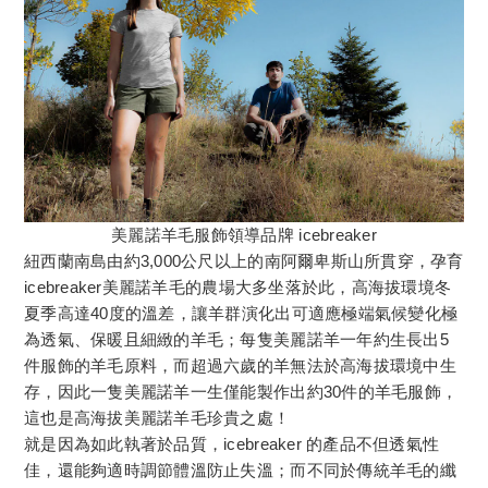
美麗諾羊毛服飾領導品牌 icebreaker
紐西蘭南島由約3,000公尺以上的南阿爾卑斯山所貫穿，孕育
icebreaker美麗諾羊毛的農場大多坐落於此，高海拔環境冬
夏季高達40度的溫差，讓羊群演化出可適應極端氣候變化極
為透氣、保暖且細緻的羊毛；每隻美麗諾羊一年約生長出5
件服飾的羊毛原料，而超過六歲的羊無法於高海拔環境中生
存，因此一隻美麗諾羊一生僅能製作出約30件的羊毛服飾，
這也是高海拔美麗諾羊毛珍貴之處！
就是因為如此執著於品質，icebreaker 的產品不但透氣性
佳，還能夠適時調節體溫防止失溫；而不同於傳統羊毛的纖