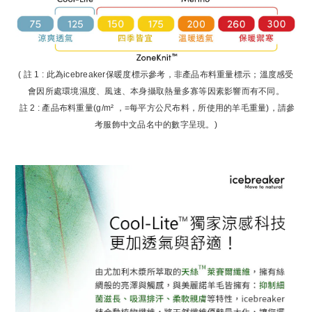
( 註 1 : 此為icebreaker保暖度標示參考，非產品布料重量標示；溫度感受
會因所處環境濕度、風速、本身攝取熱量多寡等因素影響而有不同。
註 2 : 產品布料重量(g/m² ，=每平方公尺布料，所使用的羊毛重量)，請參
考服飾中文品名中的數字呈現。)