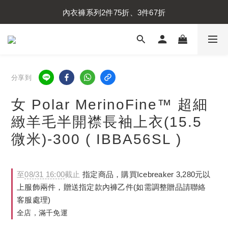
內衣褲系列2件75折、3件67折
內衣褲系列2件75折、3件67折
襪子系列2件75折、3件67折
內衣褲系列2件75折、3件67折
分享到
女 Polar MerinoFine™ 超細
緻羊毛半開襟長袖上衣(15.5
微米)-300 ( IBBA56SL )
至
08/31 16:00
截止
指定商品，購買Icebreaker 3,280元以
上服飾兩件，贈送指定款內褲乙件(如需調整贈品請聯絡
客服處理)
全店，滿千免運