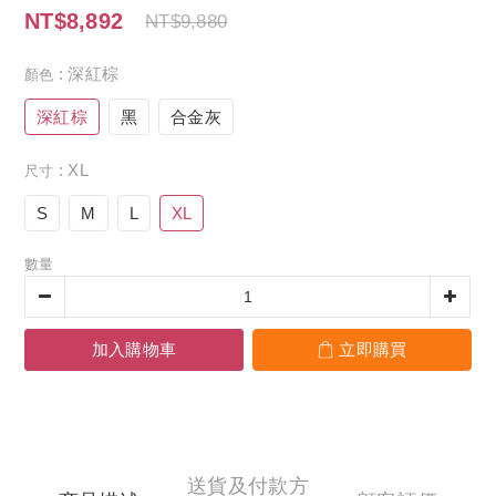
NT$8,892
NT$9,880
: 深紅棕
顏色
深紅棕
黑
合金灰
: XL
尺寸
S
M
L
XL
數量
加入購物車
立即購買
送貨及付款方