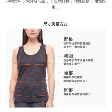
抑制異味 、紫外線防護 、可生物分解 、彈性抗皺 、阻燃效
果
。