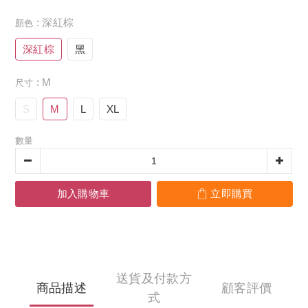
: 深紅棕
顏色
深紅棕
黑
: M
尺寸
S
M
L
XL
數量
加入購物車
立即購買
送貨及付款方
商品描述
顧客評價
式