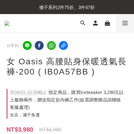
內衣褲系列2件75折、3件67折
襪子系列2件75折、3件67折
內衣褲系列2件75折、3件67折
分享到
女 Oasis 高腰貼身保暖透氣長
褲-200 ( IB0A57BB )
至
08/31 16:00
截止
指定商品，購買Icebreaker 3,280元以
上服飾兩件，贈送指定款內褲乙件(如需調整贈品請聯絡
客服處理)
全店，滿千免運
NT$3,980
NT$4,980