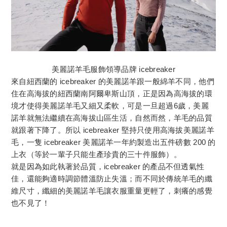
美麗諾羊毛服飾領導品牌 icebreaker
來自紐西蘭的 icebreaker 的美麗諾羊跟一般綿羊不同，他們
住在高海拔的紐西蘭南阿爾卑斯山頂，正是因為高海拔的環
境才使得美麗諾羊毛又細又柔軟，可是一旦超過6歲，美麗
諾羊就無法繼續在高海拔山區生活，自然而然，羊毛的品質
就跟著下降了。所以 icebreaker 堅持只使用高海拔美麗諾羊
毛，一隻 icebreaker 美麗諾羊一年約製造出五件磅數 200 的
上衣（等於一輩子只能生產珍貴的三十件服飾）。
就是因為如此執著於品質，icebreaker 的產品不但透氣性
佳，還能夠適時調節體溫防止失溫；而不同於傳統羊毛的纖
維尺寸，纖細的美麗諾羊毛讓衣服重量更輕了，刺癢的感覺
也不見了！