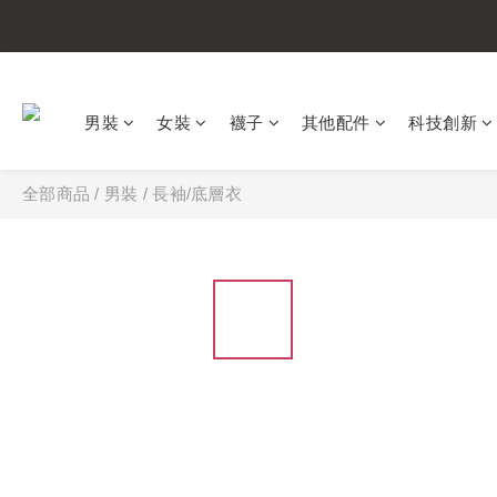
男裝
女裝
襪子
其他配件
科技創新
全部商品
/
男裝
/
長袖/底層衣