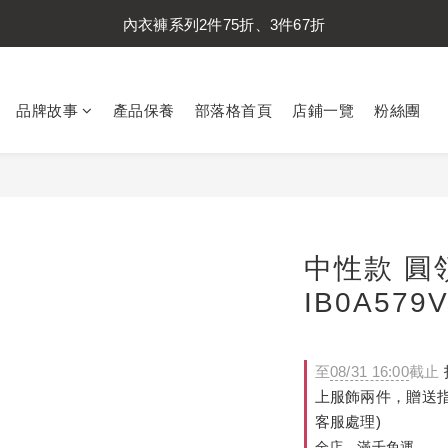
內衣褲系列2件75折、3件67折
內衣褲系列2件75折、3件67折
襪子系列2件75折、3件67折
品牌故事
產品保養
部落格首頁
店鋪一覽
粉絲團
內衣褲系列2件75折、3件67折
中性款 圓領
IB0A579
至
08/31 16:00
截止
上服飾兩件，贈送
客服處理)
全店，滿千免運