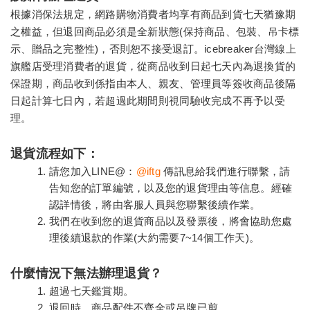
根據消保法規定，網路購物消費者均享有商品到貨七天猶豫期
之權益，但退回商品必須是全新狀態
(
保持商品、包裝、吊卡標
示、贈品之完整性
)
，否則恕不接受退訂。
icebreaker
台灣線上
旗艦店受理消費者的退貨，從商品收到日起七天內為退換貨的
保證期，商品收到係指由本人、親友、管理員等簽收商品後隔
日起計算七日內，若超過此期間則視同驗收完成不再予以受
理。
退貨流程如下：
請您加入LINE@：
@iftg
傳訊息給我們進行聯繫，請
告知您的訂單編號，以及您的退貨理由等信息。經確
認詳情後，將由客服人員與您聯繫後續作業。
我們在收到您的退貨商品以及發票後，將會協助您處
理後續退款的作業
(
大約需要
7~14
個工作天
)
。
什麼情況下無法辦理退貨？
超過七天鑑賞期。
退回時，商品配件不齊全或吊牌已剪。