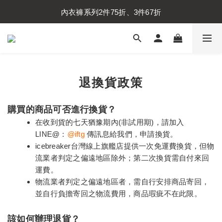
內衣褲系列2件75折、3件67折
內衣褲系列2件75折、3件67折
襪子系列2件75折、3件67折
內衣褲系列2件75折、3件67折
退換貨政策
購買的商品可否進行換貨？
在收到貨的七天猶豫期內
(
非試用期
)
，請加入
LINE@：
@iftg
傳訊息給我們，申請換貨。
icebreaker
台灣線上旗艦店提供一次免運費換貨，但物
流業者判定之偏遠地區除外；第二次換貨需自付來回
運費。
物流業者判定之偏遠地區者，需自行安排商品寄回，
並自行負擔寄回之物流費用，商品瑕疵不在此限。
該如何辦理退貨？