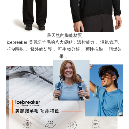
最天然的機能材質
icebreaker 美麗諾羊毛的八大優點：溫控能力 、濕氣管理、
抑制異味 、紫外線防護 、可生物分解 、彈性抗皺 、阻燃效
果
。