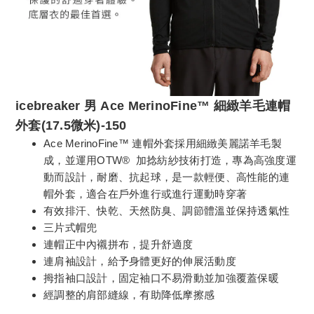
icebreaker 男 Ace MerinoFine™ 細緻羊毛連帽
外套(17.5微米)-150
Ace MerinoFine™ 連帽外套採用細緻美麗諾羊毛製
成，並運用OTW® 加捻紡紗技術打造，專為高強度運
動而設計，耐磨、抗起球，是一款輕​​便、高性能的連
帽外套，適合在戶外進行或進行運動時穿著
有效排汗、快乾、天然防臭、調節體溫並保持透氣性
三片式帽兜
連帽正中內襯拼布，提升舒適度
連肩袖設計，給予身體更好的伸展活動度
拇指袖口設計，固定袖口不易滑動並加強覆蓋保暖
經調整的肩部縫線，有助降低摩擦感