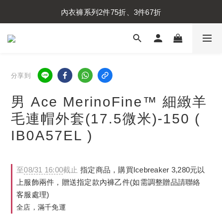
內衣褲系列2件75折、3件67折
內衣褲系列2件75折、3件67折
襪子系列2件75折、3件67折
內衣褲系列2件75折、3件67折
分享到
男 Ace MerinoFine™ 細緻羊
毛連帽外套(17.5微米)-150 (
IB0A57EL )
至
08/31 16:00
截止
指定商品，購買Icebreaker 3,280元以
上服飾兩件，贈送指定款內褲乙件(如需調整贈品請聯絡
客服處理)
全店，滿千免運