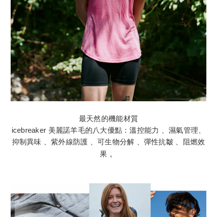
最天然的機能材質
icebreaker 美麗諾羊毛的八大優點：溫控能力 、濕氣管理、
抑制異味 、紫外線防護 、可生物分解 、彈性抗皺 、阻燃效
果
。