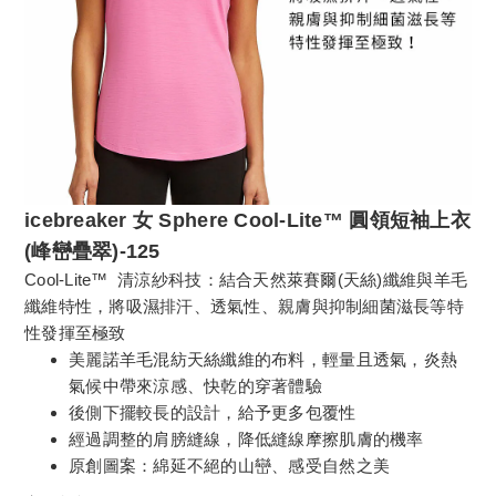
icebreaker 女 Sphere Cool-Lite™ 圓領短袖上衣
(峰巒疊翠)-125
Cool-Lite™ 清涼紗科技：結合天然萊賽爾(天絲)纖維與羊毛
纖維特性，將吸濕排汗、透氣性、親膚與抑制細菌滋長等特
性發揮至極致
美麗諾羊毛混紡天絲纖維的布料，輕量且透氣，炎熱
氣候中帶來涼感、快乾的穿著體驗
後側下擺較長的設計，給予更多包覆性
經過調整的肩膀縫線，降低縫線摩擦肌膚的機率
原創圖案：綿延不絕的山巒、感受自然之美