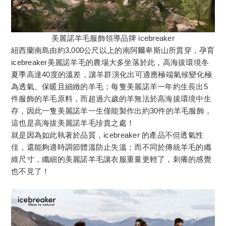
美麗諾羊毛服飾領導品牌 icebreaker
紐西蘭南島由約3,000公尺以上的南阿爾卑斯山所貫穿，孕育
icebreaker美麗諾羊毛的農場大多坐落於此，高海拔環境冬
夏季高達40度的溫差，讓羊群演化出可適應極端氣候變化極
為透氣、保暖且細緻的羊毛；每隻美麗諾羊一年約生長出5
件服飾的羊毛原料，而超過六歲的羊無法於高海拔環境中生
存，因此一隻美麗諾羊一生僅能製作出約30件的羊毛服飾，
這也是高海拔美麗諾羊毛珍貴之處！
就是因為如此執著於品質，icebreaker 的產品不但透氣性
佳，還能夠適時調節體溫防止失溫；而不同於傳統羊毛的纖
維尺寸，纖細的美麗諾羊毛讓衣服重量更輕了，刺癢的感覺
也不見了！