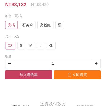
NT$3,132
NT$3,480
: 亮橘
顏色
亮橘
石英粉
亮粉紅
黑
: XS
尺寸
XS
S
M
L
XL
數量
加入購物車
立即購買
送貨及付款方